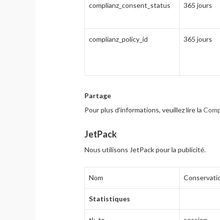
complianz_consent_status
365 jours
complianz_policy_id
365 jours
Partage
Pour plus d’informations, veuillez lire la
Compl
JetPack
Nous utilisons JetPack pour la publicité.
Nom
Conservati
Statistiques
tk_tc
session